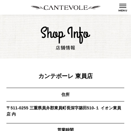
カンテボーレ 東員店
住所
〒511-0255 三重県員弁郡東員町長深字築田510-１ イオン東員
店 内
営業時間